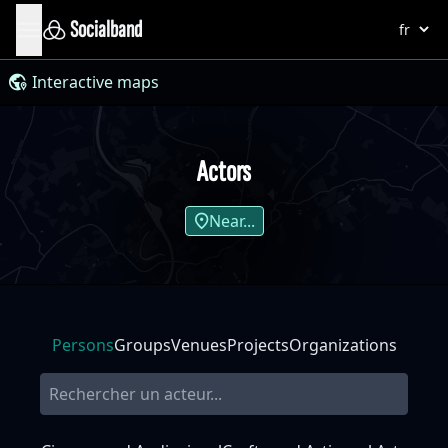
Socialband
Interactive maps
Actors
Near...
Persons
Groups
Venues
Projects
Organizations