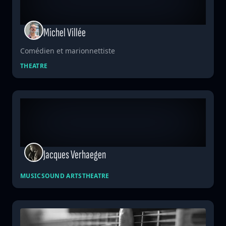
Michel Villée
Comédien et marionnettiste
THEATRE
Jacques Verhaegen
MUSIC
SOUND ARTS
THEATRE