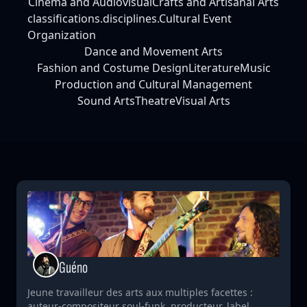
Cinema and Audiovisual
Crafts and Artisanal Arts
classifications.disciplines.Cultural Event
Organization
Dance and Movement Arts
Fashion and Costume Design
Literature
Music
Production and Cultural Management
Sound Arts
Theatre
Visual Arts
Guéno
Jeune travailleur des arts aux multiples facettes :
auteur-compositeur soul-funk, producteur, label