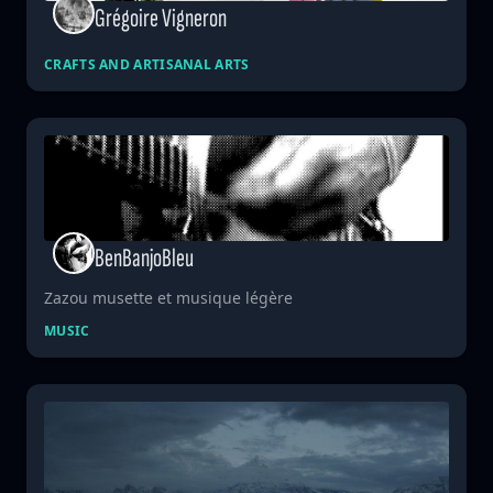
Grégoire Vigneron
CRAFTS AND ARTISANAL ARTS
BenBanjoBleu
Zazou musette et musique légère
MUSIC