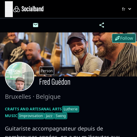
Socialband
Follow
Person
Fred Guédon
Bruxelles · Belgique
CRAFTS AND ARTISANAL ARTS
Lutherie
MUSIC
Improvisation
Jazz
Swing
Guitariste accompagnateur depuis de