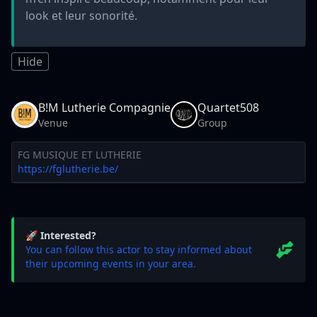
look et leur sonorité.
Hide
B!M Lutherie Compagnie
Quartet508
Venue
Group
FG MUSIQUE ET LUTHERIE
https://fglutherie.be/
🚀 Interested?
You can follow this actor to stay informed about
their upcoming events in your area.