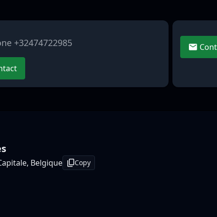
one +32474722985
Cont
tact
es
Capitale, Belgique
Copy