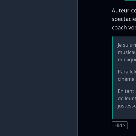
Auteur-co
spectacle
coach voc
Je suis
musicau
musique
Parallè
cinéma,
En tant
de leur 
justess
Hide