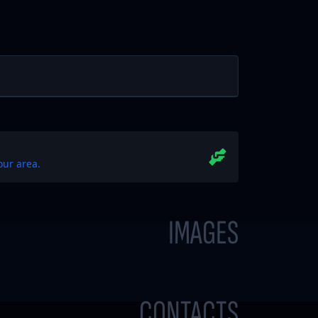
our area.
IMAGES
CONTACTS