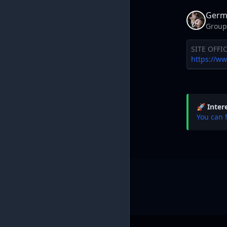
Germ
Group
SITE OFFIC
https://ww
🚀 Inter
You can 