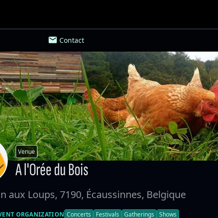
Contact
Venue
A l'Orée du Bois
n aux Loups, 7190, Écaussinnes, Belgique
VENT ORGANIZATION
Concerts
Festivals
Gatherings
Shows