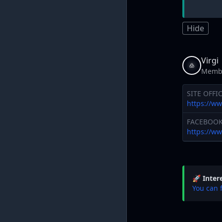
Hide
Virgi
Memb
SITE OFFIC
https://w
FACEBOO
https://w
🚀 Inter
You can 