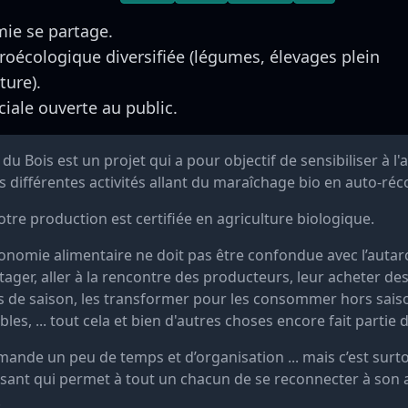
ie se partage.
oécologique diversifiée (légumes, élevages plein
lture).
iale ouverte au public.
 du Bois est un projet qui a pour objectif de sensibiliser à 
s différentes activités allant du maraîchage bio en auto-récol
tre production est certifiée en agriculture biologique.
tonomie alimentaire ne doit pas être confondue avec l’autarc
tager, aller à la rencontre des producteurs, leur acheter de
s de saison, les transformer pour les consommer hors saiso
les, ... tout cela et bien d'autres choses encore fait partie
mande un peu de temps et d’organisation ... mais c’est su
ssant qui permet à tout un chacun de se reconnecter à son 
!