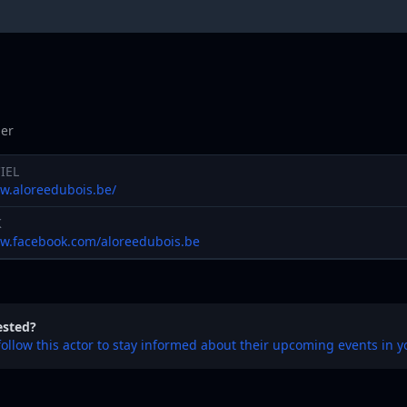
er
IEL
ww.aloreedubois.be/
K
ww.facebook.com/aloreedubois.be
ested?
follow this actor to stay informed about their upcoming events in y