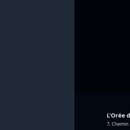
L'Orée d
7, Chemin 