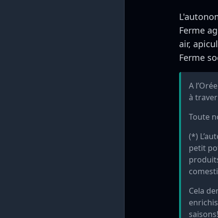
L'autonom
Ferme agr
air, apicu
Ferme soc
A l’Orée
à traver
Toute no
(*) L’au
petit po
produit
comestib
Cela de
enrichi
saisons